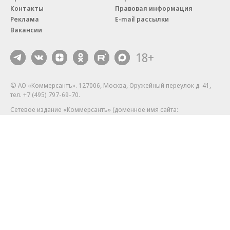
Контакты
Правовая информация
Реклама
E-mail рассылки
Вакансии
18+
© АО «Коммерсантъ». 127006, Москва, Оружейный переулок д. 41,
тел. +7 (495) 797-69-70.
Сетевое издание «Коммерсантъ» (доменное имя сайта:
kommersant.ru) зарегистрировано Федеральной службой
по надзору в сфере связи, информационных технологий и массовых
коммуникаций (Роскомнадзор), регистрационный номер и дата
принятия решения о регистрации: серия
Эл № ФС77-76922
от 11 октября 2019 г.
Партнерские проекты/материалы, новости компаний, материалы
с пометкой «Промо» и «Официальное сообщение» опубликованы
на коммерческой основе.
На kommersant.ru применяются рекомендательные технологии.
Подробнее