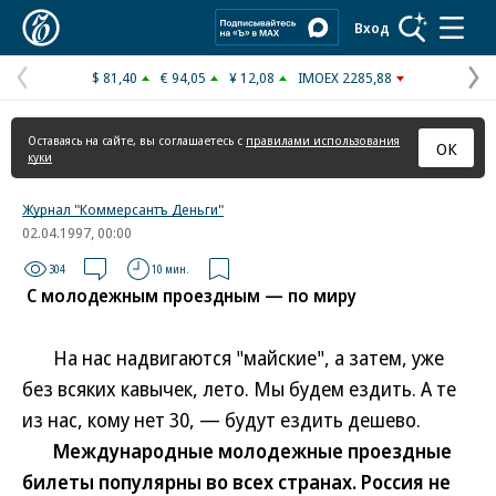
Коммерсантъ
Вход
$ 81,40
€ 94,05
¥ 12,08
IMOEX 2285,88
Предыдущая
С
страница
с
Оставаясь на сайте, вы соглашаетесь с
правилами использования
ОК
куки
Журнал "Коммерсантъ Деньги"
02.04.1997, 00:00
304
10 мин.
С молодежным проездным — по миру
На нас надвигаются "майские", а затем, уже
без всяких кавычек, лето. Мы будем ездить. А те
из нас, кому нет 30, — будут ездить дешево.
Международные молодежные проездные
билеты популярны во всех странах. Россия не