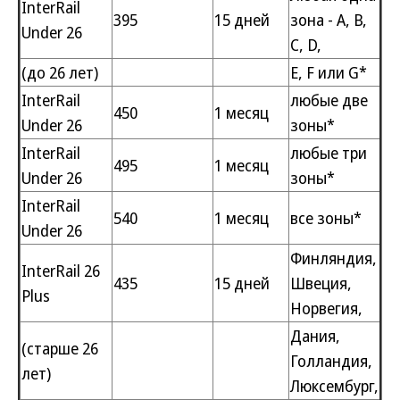
InterRail
395
15 дней
зона - А, В,
Under 26
С, D,
(до 26 лет)
E, F или G*
InterRail
любые две
450
1 месяц
Under 26
зоны*
InterRail
любые три
495
1 месяц
Under 26
зоны*
InterRail
540
1 месяц
все зоны*
Under 26
Финляндия,
InterRail 26
435
15 дней
Швеция,
Plus
Норвегия,
Дания,
(старше 26
Голландия,
лет)
Люксембург,