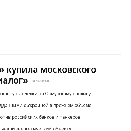
6» купила московского
иалог»
ЭКСКЛЮЗИВ
и контуры сделки по Ормузскому проливу
ведданными с Украиной в прежнем объеме
отив российских банков и танкеров
ючевой энергетический объект»