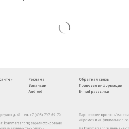
санте»
Реклама
Обратная связь
Вакансии
Правовая информация
Android
E-mail рассылки
реулок д. 41,
тел. +7 (495) 797-69-70.
Партнерские проекты/матери
«Промо» и «Официальное со
а: kommersant.ru) зарегистрировано
нформационных технологий
На kommersant.ru применяют