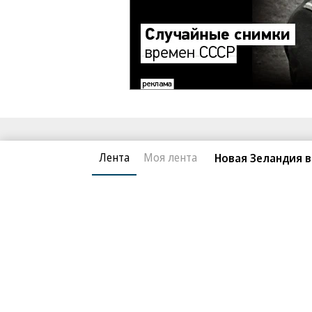
Благотворительный фонд
О «Коммер
Лента
Моя лента
Новая Зеландия в
Архив
Контакты
18+ реклама
© АО «Коммерсантъ». 127006, Москва, Оружейный пе
Сетевое издание «Коммерсантъ» (доменное имя сайт
Федеральной службой по надзору в сфере связи, и
и массовых коммуникаций (Роскомнадзор), регистра
решения о регистрации: серия
Эл № ФС77-76922
от 1