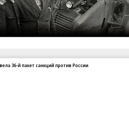
санте»
Реклама
Обратная связь
вела 36-й пакет санкций против России
Вакансии
Правовая информация
Android
E-mail рассылки
реулок д. 41,
тел. +7 (495) 797-69-70.
Партнерские проекты/матери
«Промо» и «Официальное со
а: kommersant.ru) зарегистрировано
нформационных технологий
На kommersant.ru применяют
ционный номер и дата принятия
1 октября 2019 г.