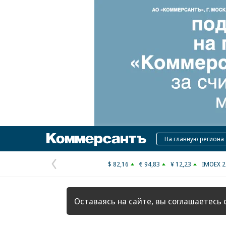
Коммерсантъ
На главную региона
$ 82,16
€ 94,83
¥ 12,23
IMOEX 2
Предыдущая
страница
Оставаясь на сайте, вы соглашаетесь 