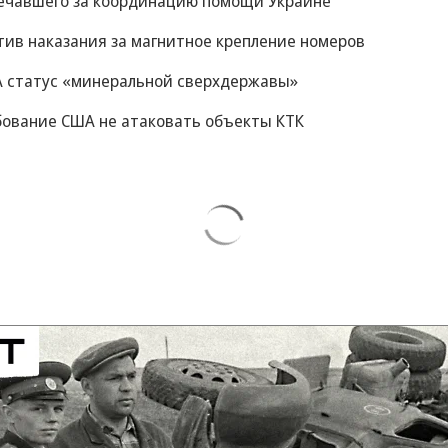
вечавшего за координацию помощи Украине
ив наказания за магнитное крепление номеров
А статус «минеральной сверхдержавы»
ебование США не атаковать объекты КТК