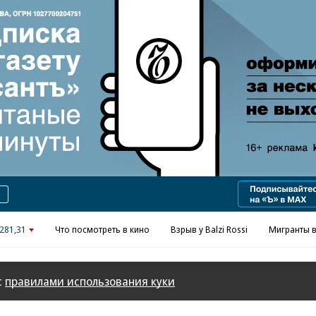
Реклама в «Ъ» www.kommersant.ru/ad
281,31
Что посмотреть в кино
Взрыв у Balzi Rossi
Мигранты в
с
правилами использования куки