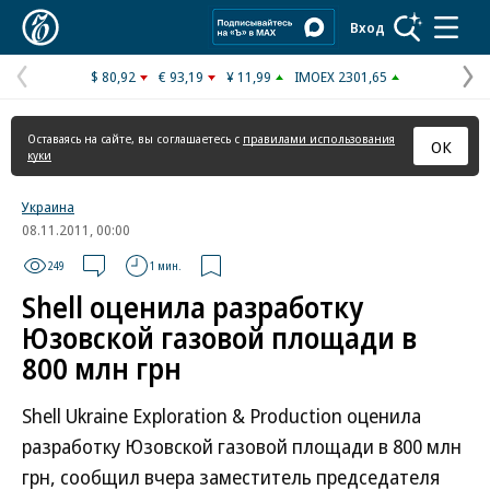
Коммерсантъ
Вход
$ 80,92
€ 93,19
¥ 11,99
IMOEX 2301,65
Предыдущая
С
страница
с
Оставаясь на сайте, вы соглашаетесь с
правилами использования
ОК
куки
Украина
08.11.2011, 00:00
249
1 мин.
Shell оценила разработку
Юзовской газовой площади в
800 млн грн
Shell Ukraine Exploration & Production оценила
разработку Юзовской газовой площади в 800 млн
грн, сообщил вчера заместитель председателя