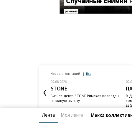
Новости компаний
Все
07.08.2026
07.
STONE
П
Бизнес-центр STONE Римская возведен
В Д
в полную высоту
ком
ESG
Лента
Моя лента
Мекка коллектив