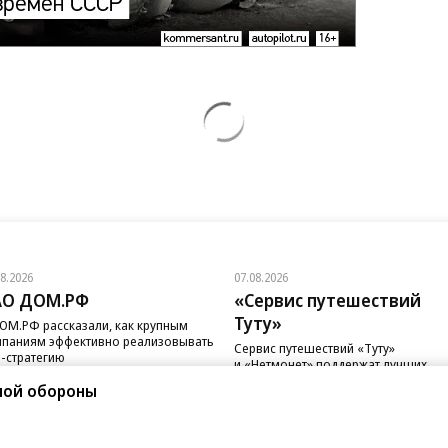
08.2026
07.08.2026
АО ДОМ.РФ
«Сервис путешествий
Туту»
ОМ.РФ рассказали, как крупным
паниям эффективно реализовывать
Сервис путешествий «Туту»
-стратегию
и «Нетмонет» поддержат лучших
сотрудников российских отелей
ной обороны