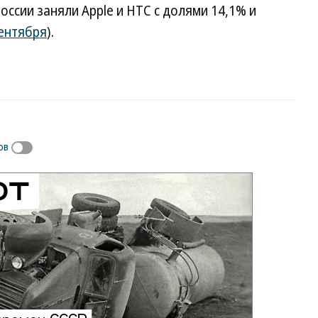
оссии заняли Apple и HTC с долями 14,1% и
сентября
).
ов