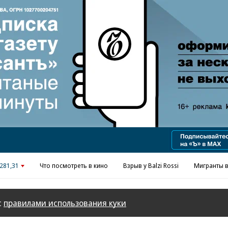
Реклама в «Ъ» www.kommersant.ru/ad
281,31
Что посмотреть в кино
Взрыв у Balzi Rossi
Мигранты в
с
правилами использования куки