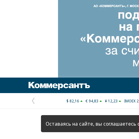
Коммерсантъ
$ 82,16
€ 94,83
¥ 12,23
IMOEX 2
Предыдущая
страница
Оставаясь на сайте, вы соглашаетесь 