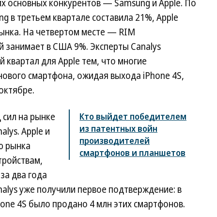
х основных конкурентов — Samsung и Apple. По
g в третьем квартале составила 21%, Apple
рынка. На четвертом месте — RIM
й занимает в США 9%. Эксперты Canalys
квартал для Apple тем, что многие
ового смартфона, ожидая выхода iPhone 4S,
октябре.
 сил на рынке
Кто выйдет победителем
из патентных войн
lys. Apple и
производителей
ю рынка
смартфонов и планшетов
тройствам,
за два года
alys уже получили первое подтверждение: в
hone 4S было продано 4 млн этих смартфонов.