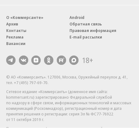
О «Коммерсанте»
Android
Архив
Обратная связь
Контакты
Правовая информация
Реклама
E-mail рассылки
Вакансии
18+
© АО «Коммерсантъ». 127006, Москва, Оружейный переулок д. 41,
тел. +7 (495) 797-69-70.
Сетевое издание «Коммерсантъ» (доменное имя сайта:
kommersant.ru) зарегистрировано Федеральной службой
по надзору в сфере связи, информационных технологий и массовых
коммуникаций (Роскомнадзор), регистрационный номер и дата
принятия решения о регистрации: серия
Эл № ФС77-76922
от 11 октября 2019 г.
Партнерские проекты/материалы, новости компаний, материалы
с пометкой «Промо» и «Официальное сообщение» опубликованы