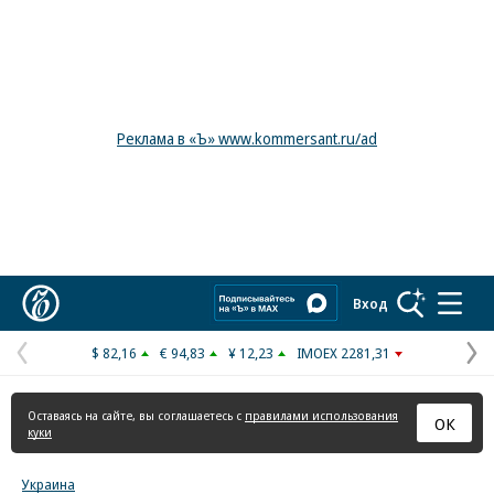
Реклама в «Ъ» www.kommersant.ru/ad
Коммерсантъ
Вход
$ 82,16
€ 94,83
¥ 12,23
IMOEX 2281,31
Предыдущая
С
страница
с
Оставаясь на сайте, вы соглашаетесь с
правилами использования
ОК
куки
Украина