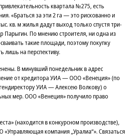
привлекательность квартала №275, есть
ия. «Браться за эти 2 га — это рискованно и
с. кв. м жилья дадут выход только спустя три-
р Парыгин. По мнению строителя, ни одна из
осваивать такие площади, поэтому покупку
ь лишь на перспективу.
енены. В минувший понедельник в адрес
ление от кредитора УИА — ООО «Венеция» (по
гендиректору УИА — Алексею Волкову) о
ьных мер. ООО «Венеция» получило право
еста» (находится в конкурсном производстве),
О «Управляющая компания „Уралиа“». Связаться