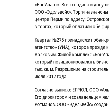
«Бон’Апарт». Всего подано и допущ
ООО «Эдельвейс». Торги назначены н
центре Перми по адресу: Островског
в торгах, который оплатили обе фир
Квартал №275 принадлежит обанкр
агентство» (УИА), которое прежде
Волковым. Жилой комплекс «Бон’Ап
который позиционировался в бизне
тыс. кв. м. Разрешение на строител
июля 2012 года.
Согласно выписке ЕГРЮЛ, ООО «Альт
Его директором и совладельцем яв
Ротманов. ООО «Эдельвейс» создано