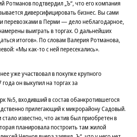
й Ротманов подтвердил „Ъ“, что его компания
называется диверсифицировать бизнес. Вы сами
ми перевозками в Перми — дело неблагодарное,
намерены выиграть в торгах. О дальнейших
даться итогов». По словам Валерия Ротманова,
вой: «Мы как-то с ней пересекались».
нее уже участвовал в покупке крупного
7 года он выкупил на торгах за
арк №5, входивший в состав обанкротившегося
дственно прилегающий к микрорайону Садовый.
 стало известно, что актив был приобретен в
оторая планировала построить там жилой
лексей Чернов вчера заявил „Ъ“, что у него нет