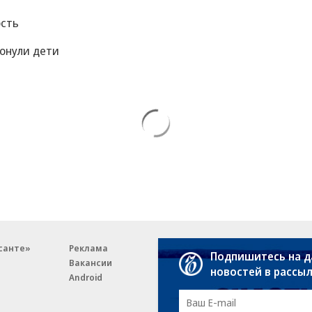
ость
тонули дети
санте»
Реклама
Обратная связь
Подпишитесь на 
Вакансии
Правовая информация
новостей в рассы
Android
E-mail рассылки