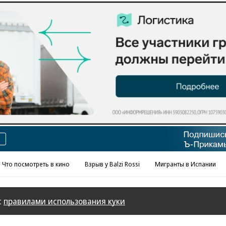
Реклама в «Ъ» www.kommersant.ru/ad
Что посмотреть в кино
Взрыв у Balzi Rossi
Мигранты в Испании
с
правилами использования куки