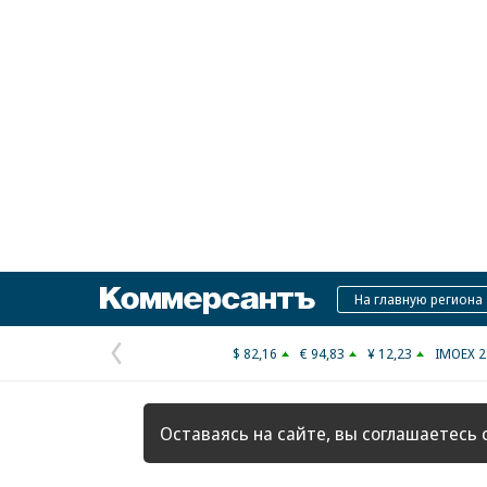
Коммерсантъ
На главную региона
$ 82,16
€ 94,83
¥ 12,23
IMOEX 2
Предыдущая
страница
Оставаясь на сайте, вы соглашаетесь 