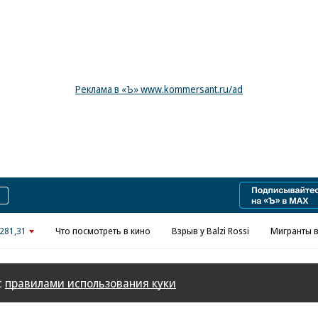
Реклама в «Ъ» www.kommersant.ru/ad
281,31
Что посмотреть в кино
Взрыв у Balzi Rossi
Мигранты в
с
правилами использования куки