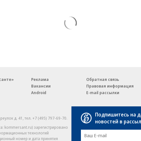
санте»
Реклама
Обратная связь
Вакансии
Правовая информация
Android
E-mail рассылки
Подпишитесь на 
реулок д. 41,
тел. +7 (495) 797-69-70.
Партнерские проекты/матери
новостей в рассы
«Промо» и «Официальное со
а: kommersant.ru) зарегистрировано
нформационных технологий
На kommersant.ru применяют
ционный номер и дата принятия