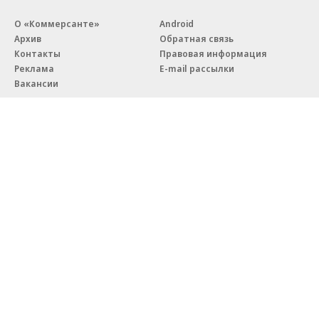
О «Коммерсанте»
Android
Архив
Обратная связь
Контакты
Правовая информация
Реклама
E-mail рассылки
Вакансии
18+
© АО «Коммерсантъ». 127006, Москва, Оружейный переулок д. 41,
тел. +7 (495) 797-69-70.
Сетевое издание «Коммерсантъ» (доменное имя сайта:
kommersant.ru) зарегистрировано Федеральной службой
по надзору в сфере связи, информационных технологий и массовых
коммуникаций (Роскомнадзор), регистрационный номер и дата
принятия решения о регистрации: серия
Эл № ФС77-76922
от 11 октября 2019 г.
Партнерские проекты/материалы, новости компаний, материалы
с пометкой «Промо» и «Официальное сообщение» опубликованы
на коммерческой основе.