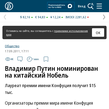
Коммерсантъ
Вход
$ 82,16
€ 94,83
¥ 12,24
IMOEX 2281,62
Предыдущая
С
страница
с
Оставаясь на сайте, вы соглашаетесь с
правилами использования
ОК
куки
Общество
17.09.2011, 17:11
4K
1 мин.
Владимир Путин номинирован
на китайский Нобель
Лауреат премии имени Конфуция получит $15
тыс.
Организаторы премии мира имени Конфуция