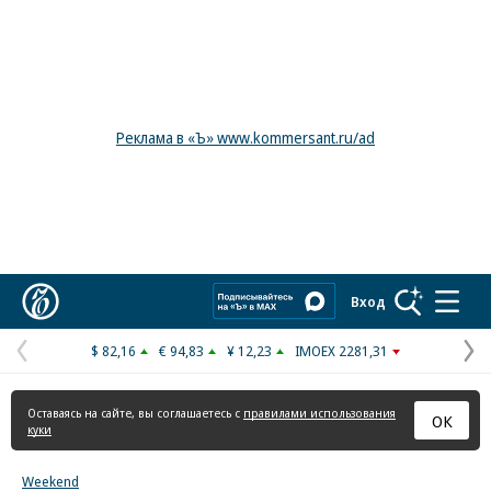
Реклама в «Ъ» www.kommersant.ru/ad
Коммерсантъ
Вход
$ 82,16
€ 94,83
¥ 12,23
IMOEX 2281,31
Предыдущая
С
страница
с
Оставаясь на сайте, вы соглашаетесь с
правилами использования
ОК
куки
Weekend