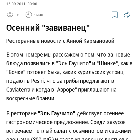
16.09.2011, 00:00
815
3 мин.
Осенний "завиванец"
Ресторанные новости с Анной Кармановой
В этом номере мы расскажем о том, что за новые
блюда появились в "Эль Гаучито" и "Шинке", как в
"Бочке" готовят быка, каких курильских устриц
подают в Peshi, что за грибы предлагают в
Caviaterra и когда в "Авроре" приглашают на
воскресные бранчи.
В ресторане
"Эль Гаучито"
действует осеннее
гастрономическое предложение. Среди закусок
встречаем теплый салат с осьминогом и свежими
овощами (800 руб.) и салат из зеленых листьев с