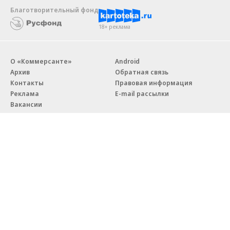
Благотворительный фонд
18+ реклама
О «Коммерсанте»
Android
Архив
Обратная связь
Контакты
Правовая информация
Реклама
E-mail рассылки
Вакансии
18+
© АО «Коммерсантъ». 127006, Москва, Оружейный переулок д. 41,
тел. +7 (495) 797-69-70.
Сетевое издание «Коммерсантъ» (доменное имя сайта:
kommersant.ru) зарегистрировано Федеральной службой
по надзору в сфере связи, информационных технологий и массовых
коммуникаций (Роскомнадзор), регистрационный номер и дата
принятия решения о регистрации: серия
Эл № ФС77-76922