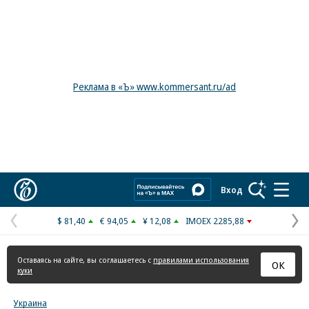
Реклама в «Ъ» www.kommersant.ru/ad
Коммерсантъ
Вход
$ 81,40
€ 94,05
¥ 12,08
IMOEX 2285,88
Предыдущая
С
страница
с
Оставаясь на сайте, вы соглашаетесь с
правилами использования
ОК
куки
Украина