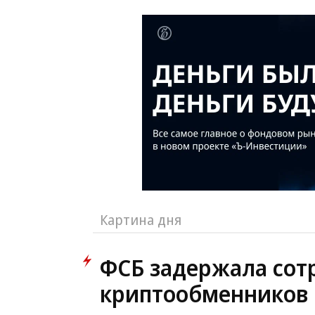
Картина дня
ФСБ задержала сот
криптообменников 