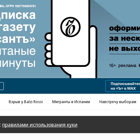
Реклама в «Ъ» www.kommersant.ru/ad
Взрыв у Balzi Rossi
Мигранты в Испании
Навстречу выборам
с
правилами использования куки