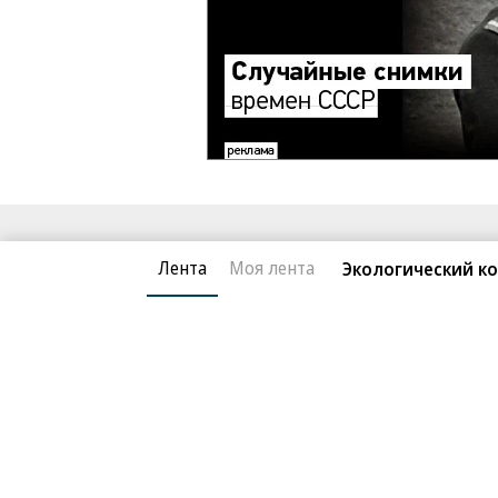
Благотворительный фонд
О «Коммер
Лента
Моя лента
Экологический к
Архив
Контакты
18+ реклама
© АО «Коммерсантъ». 127006, Москва, Оружейный пе
Сетевое издание «Коммерсантъ» (доменное имя сайт
Федеральной службой по надзору в сфере связи, и
и массовых коммуникаций (Роскомнадзор), регистра
решения о регистрации: серия
Эл № ФС77-76922
от 1