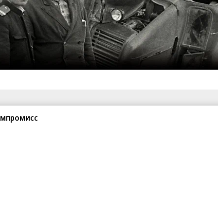
санте»
Реклама
Обратная связь
омпромисс
Вакансии
Правовая информация
Android
E-mail рассылки
реулок д. 41,
тел. +7 (495) 797-69-70.
Партнерские проекты/матери
«Промо» и «Официальное со
а: kommersant.ru) зарегистрировано
нформационных технологий
На kommersant.ru применяют
ционный номер и дата принятия
1 октября 2019 г.