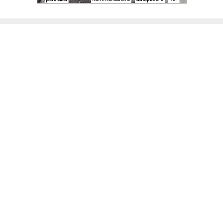
Благотворительный фонд
18+ реклама
О «Коммерсанте»
Android
Архив
Обратная связь
Контакты
Правовая информация
Реклама
E-mail рассылки
Вакансии
18+
© АО «Коммерсантъ». 127006, Москва, Оружейный переулок д. 41,
тел. +7 (495) 797-69-70.
Сетевое издание «Коммерсантъ» (доменное имя сайта:
kommersant.ru) зарегистрировано Федеральной службой
по надзору в сфере связи, информационных технологий и массовых