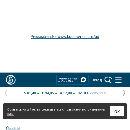
Реклама в «Ъ» www.kommersant.ru/ad
Коммерсантъ
Вход
$ 81,40
€ 94,05
¥ 12,08
IMOEX 2285,88
Предыдущая
С
страница
с
Оставаясь на сайте, вы соглашаетесь с
правилами использования
ОК
куки
Украина