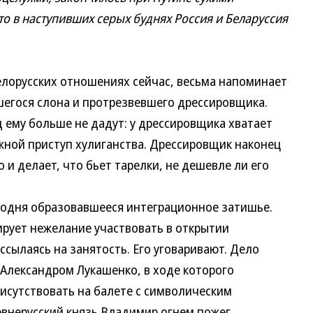
то в наступивших серых буднях Россия и Беларуссия
лорусских отношениях сейчас, весьма напоминает
егося слона и протрезвевшего дрессировщика.
д ему больше не дадут: у дрессировщика хватает
жной приступ хулиганства. Дрессировщик наконец
о и делает, что бьет тарелки, не дешевле ли его
одня образовавшееся интеграционное затишье.
рует нежелание участвовать в открытии
ссылаясь на занятость. Его уговаривают. Дело
 Александром Лукашенко, в ходе которого
исутствовать на балете с символическим
евнерусский князь Владимир огнем пожег