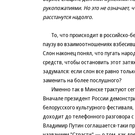
рукопожатиями. Но это не означает, ч
расстанутся надолго.
То, что происходит в российско-бе
паузу во взаимоотношениях взбесивш
Слон наконец понял, что пугать наро
средств, чтобы остановить этот затя
задумался: если слон все равно тольк
заменить на более послушного?
Именно так в Минске трактуют сег
Вначале президент России демонстри
белорусского культурного фестиваля, 
доходит до телефонного разговора с
Владимир Путин соглашается-таки пр
названием "Страсти" — о том, как др