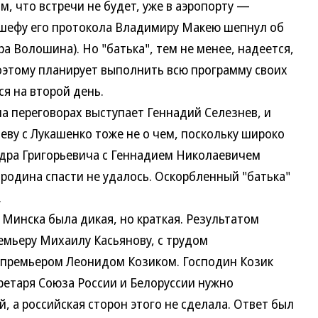
 что встречи не будет, уже в аэропорту —
 шефу его протокола Владимиру Макею шепнул об
а Волошина). Но "батька", тем не менее, надеется,
поэтому планирует выполнить всю программу своих
я на второй день.
 переговорах выступает Геннадий Селезнев, и
еву с Лукашенко тоже не о чем, поскольку широко
дра Григорьевича с Геннадием Николаевичем
ородина спасти не удалось. Оскорбленный "батька"
.
инска была дикая, но краткая. Результатом
емьеру Михаилу Касьянову, с трудом
-премьером Леонидом Козиком. Господин Козик
кретаря Союза России и Белоруссии нужно
, а российская сторон этого не сделала. Ответ был