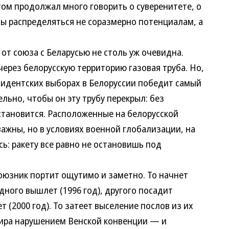
том продолжал много говорить о суверенитете, о
ны распределяться не соразмерно потенциалам, а
 союза с Беларусью не столь уж очевидна.
ерез белорусскую территорию газовая труба. Но,
зидентских выборах в Белоруссии победит самый
льно, чтобы он эту трубу перекрыл: без
становится. Расположенные на белорусской
ажны, но в условиях военной глобализации, на
сь: ракету все равно не остановишь под
зник портит ощутимо и заметно. То начнет
дного вышлет (1996 год), другого посадит
ет (2000 год). То затеет выселение послов из их
мира нарушением Венской конвенции — и