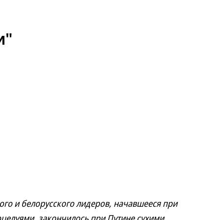
и"
о и белорусского лидеров, начавшееся при
целуями, закончилось при Путине сухими