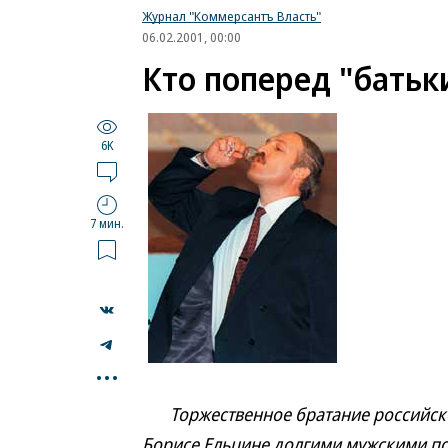
Журнал "Коммерсантъ Власть"
06.02.2001, 00:00
Кто поперед "батьк
6K
7 мин.
...
Торжественное братание российског
Борисе Ельцине долгими мужскими по