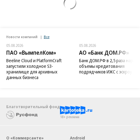
Новости компаний
Все
05.08.2026
05.08.2026
ПАО «ВымпелКом»
АО «Банк ДОМ.РФ»
Beeline Cloud и PlatformCraft
Банк ДОМ.РФ в 2,5 раза нараст
запустили холодное S3-
объемы кредитования
хранилище для архивных
подрядчиков ИЖС с эскроу
данных бизнеса
Благотворительный фонд
18+ реклама
О «Коммерсанте»
Android