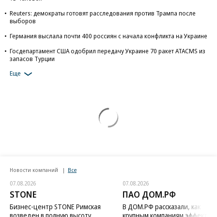
Картина дня
Вся лента
Турция предложила России и Украине
объявить мораторий на удары в Черном
море
При массированном налете беспилотников на Белгород пострадали
13 человек
Reuters: демократы готовят расследования против Трампа после
выборов
Германия выслала почти 400 россиян с начала конфликта на Украине
Госдепартамент США одобрил передачу Украине 70 ракет ATACMS из
запасов Турции
Еще