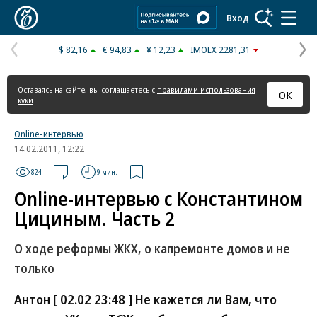
Коммерсантъ
Вход
$ 82,16
€ 94,83
¥ 12,23
IMOEX 2281,31
Предыдущая
С
страница
с
Оставаясь на сайте, вы соглашаетесь с
правилами использования
ОК
куки
Online-интервью
14.02.2011, 12:22
824
9 мин.
Online-интервью с Константином
Цициным. Часть 2
О ходе реформы ЖКХ, о капремонте домов и не
только
Антон [ 02.02 23:48 ] Не кажется ли Вам, что