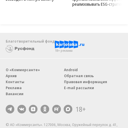
Новости компаний
Все
07.08.2026
07.08.2026
STONE
ПАО ДОМ.РФ
Бизнес-центр STONE Римская
В ДОМ.РФ рассказали, как
возведен в полную высоту
крупным компаниям эффектив
реализовывать ESG-стратегию
Благотворительный фонд
18+ реклама