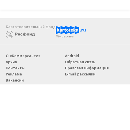
Благотворительный фонд
18+ реклама
О «Коммерсанте»
Android
Архив
Обратная связь
Контакты
Правовая информация
Реклама
E-mail рассылки
Вакансии
18+
© АО «Коммерсантъ». 127006, Москва, Оружейный переулок д. 41,
тел. +7 (495) 797-69-70.
Сетевое издание «Коммерсантъ» (доменное имя сайта: