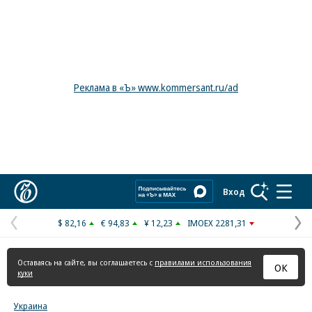
Реклама в «Ъ» www.kommersant.ru/ad
Коммерсантъ
Вход
$ 82,16
€ 94,83
¥ 12,23
IMOEX 2281,31
Предыдущая
С
страница
с
Оставаясь на сайте, вы соглашаетесь с
правилами использования
ОК
куки
Украина