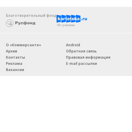
Благотворительный фонд
18+ реклама
О «Коммерсанте»
Android
Архив
Обратная связь
Контакты
Правовая информация
Реклама
E-mail рассылки
Вакансии
18+
© АО «Коммерсантъ». 127006, Москва, Оружейный переулок д. 41,
тел. +7 (495) 797-69-70.
Сетевое издание «Коммерсантъ» (доменное имя сайта:
kommersant.ru) зарегистрировано Федеральной службой
по надзору в сфере связи, информационных технологий и массовых
коммуникаций (Роскомнадзор), регистрационный номер и дата