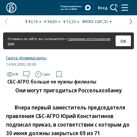
Коммерсантъ
Вход
$ 82,16
€ 94,83
¥ 12,23
IMOEX 2281,31
Предыдущая
С
страница
с
Оставаясь на сайте, вы соглашаетесь с
правилами использования
ОК
куки
Газета «Коммерсантъ»
14.04.2000, 00:00
678
1 мин.
СБС-АГРО больше не нужны филиалы
Они могут пригодиться Россельхозбанку
Вчера первый заместитель председателя
правления СБС-АГРО Юрий Константинов
подписал приказ, в соответствии с которым до
30 июня должны закрыться 69 из 71