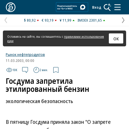
Коммерсантъ
Вход
$ 80,92
€ 93,19
¥ 11,99
IMOEX 2301,65
Предыдущая
С
страница
с
Оставаясь на сайте, вы соглашаетесь с
правилами использования
ОК
куки
Рынок нефтепродуктов
11.03.2003, 00:00
10K
2 мин.
Госдума запретила
этилированный бензин
экологическая безопасность
В пятницу Госдума приняла закон "О запрете