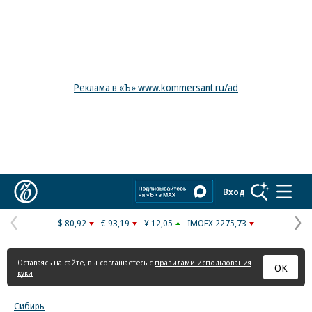
Реклама в «Ъ» www.kommersant.ru/ad
Коммерсантъ
Вход
$ 80,92
€ 93,19
¥ 12,05
IMOEX 2275,73
Предыдущая
С
страница
с
Оставаясь на сайте, вы соглашаетесь с
правилами использования
ОК
куки
Сибирь