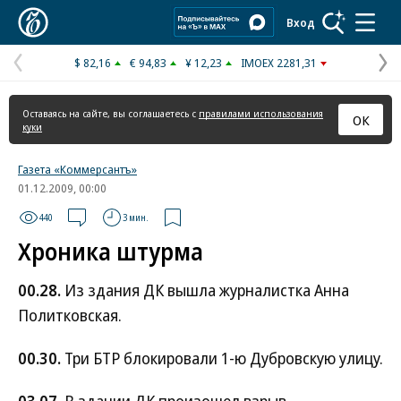
Коммерсантъ
Вход
$ 82,16
€ 94,83
¥ 12,23
IMOEX 2281,31
Предыдущая
С
страница
с
Оставаясь на сайте, вы соглашаетесь с
правилами использования
ОК
куки
Газета «Коммерсантъ»
01.12.2009, 00:00
440
3 мин.
Хроника штурма
00.28.
Из здания ДК вышла журналистка Анна
Политковская.
00.30.
Три БТР блокировали 1-ю Дубровскую улицу.