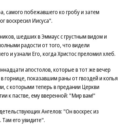
а, самого побежавшего ко гробу и затем
ог воскресил Иисуса".
ников, шедших в Эммаус с грустным видом и
олными радости от того, что видели
го и узнали Его, когда Христос преломил хлеб.
ннадцати апостолов, которые в тот же вечер
 в горнице, показавшим раны от гвоздей и копья
ми, с которыми теперь в предании Церкви
ии к пастве, ему вверенной: "Мир вам!"
детельствующих Ангелов: "Он воскрес из
 Там его увидите".