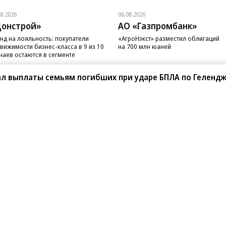
08.2026
06.08.2026
онстрой»
АО «Газпромбанк»
нд на лояльность: покупатели
«АгроНэкст» разместил облигаций
вижимости бизнес-класса в 9 из 10
на 700 млн юаней
чаев остаются в сегменте
л выплаты семьям погибших при ударе БПЛА по Гелендж
санте»
Реклама
Обратная связь
Вакансии
Правовая информация
Android
E-mail рассылки
реулок д. 41,
тел. +7 (495) 797-69-70.
Партнерские проекты/матери
«Промо» и «Официальное со
а: kommersant.ru) зарегистрировано
нформационных технологий
На kommersant.ru применяют
ционный номер и дата принятия
1 октября 2019 г.