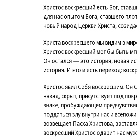
Христос воскресший есть Бог, ставш
для нас опытом Бога, ставшего пло
новый народ Церкви Христа, созида
Христа воскресшего мы видим в ми
Христос воскресший мог бы быть мгн
Он остался — это история, новая ис
история. И это и есть переход: вос
Христос явил Себя воскресшим. Он С
назад, скрыт, присутствует под по
знаке, пробуждающем предчувствие
поддаться злу внутри нас и всепож
возвещает Пасха Христова, заставля
воскресший Христос одарит нас муже