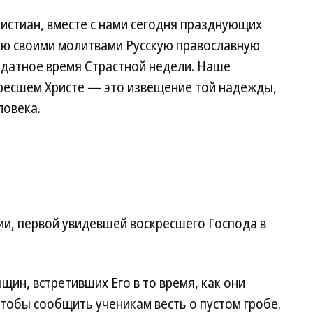
ристиан, вместе с нами сегодня празднующих
ю своими молитвами Русскую православную
одатное время Страстной недели. Наше
кресшем Христе — это извещение той надежды,
ловека.
ии, первой увидевшей воскресшего Господа в
ин, встретивших Его в то время, как они
чтобы сообщить ученикам весть о пустом гробе.