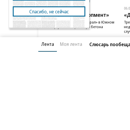
Новости компаний
Все
06.08.2026
06.
Спасибо, не сейчас
ГК «Галс-Девелопмент»
«Д
В бизнес-центре «Адмирал» в Южном
Тре
порту залит первый куб бетона
нед
слу
Лента
Моя лента
Слюсарь пообеща
Благотворительный фонд
О «Коммер
Архив
Контакты
18+ реклама
© АО «Коммерсантъ». 127006, Москва, Оружейный пе
Сетевое издание «Коммерсантъ» (доменное имя сайт
Федеральной службой по надзору в сфере связи, и
и массовых коммуникаций (Роскомнадзор), регистра
решения о регистрации: серия
Эл № ФС77-76922
от 1