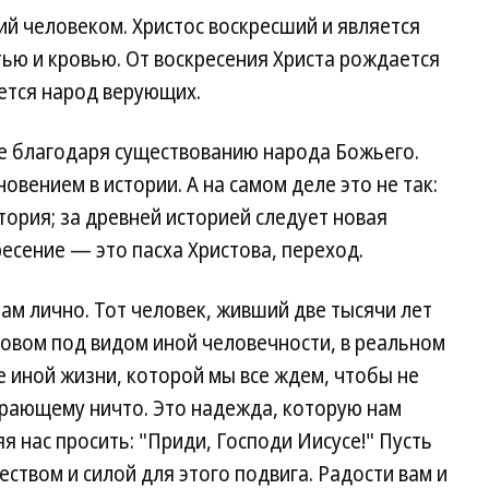
ий человеком. Христос воскресший и является
тью и кровью. От воскресения Христа рождается
ется народ верующих.
ре благодаря существованию народа Божьего.
овением в истории. А на самом деле это не так:
тория; за древней историей следует новая
кресение — это пасха Христова, переход.
ам лично. Тот человек, живший две тысячи лет
кровом под видом иной человечности, в реальном
 иной жизни, которой мы все ждем, чтобы не
ирающему ничто. Это надежда, которую нам
я нас просить: "Приди, Господи Иисусе!" Пусть
ством и силой для этого подвига. Радости вам и