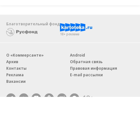
Благотворительный фонд
18+ реклама
О «Коммерсанте»
Android
Архив
Обратная связь
Контакты
Правовая информация
Реклама
E-mail рассылки
Вакансии
18+
© АО «Коммерсантъ». 127006, Москва, Оружейный переулок д. 41,
тел. +7 (495) 797-69-70.
Сетевое издание «Коммерсантъ» (доменное имя сайта:
kommersant.ru) зарегистрировано Федеральной службой