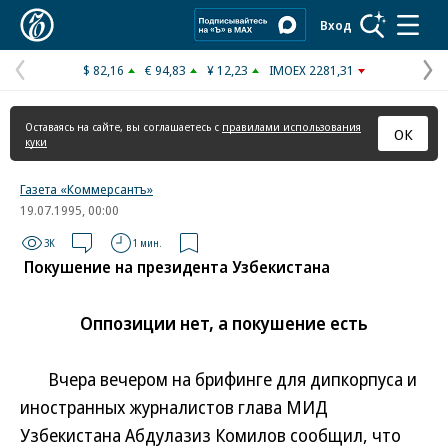
Коммерсантъ
Вход
$ 82,16
€ 94,83
¥ 12,23
IMOEX 2281,31
Предыдущая
С
страница
с
Оставаясь на сайте, вы соглашаетесь с
правилами использования
ОК
куки
Газета «Коммерсантъ»
19.07.1995, 00:00
3K
1 мин.
Покушение на президента Узбекистана
Оппозиции нет, а покушение есть
Вчера вечером на брифинге для дипкорпуса и
иностранных журналистов глава МИД
Узбекистана Абдулазиз Комилов сообщил, что