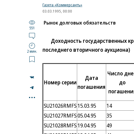
Газета «Коммерсантъ»
03.03.1995, 00:00
Рынок долговых обязательств
551
Доходность государственных крат
последнего вторичного аукциона)
2 мин.
Число дн
Дата
Номер серии
до
погашения
погашени
...
SU21026RMFS
15.03.95
14
SU21027RMFS
05.04.95
35
SU21028RMFS
19.04.95
49