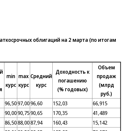
косрочных облигаций на 2 марта (по итогам
Объем
ей
Доходность к
min
max
Средний
продаж
погашению
курс
курс
курс
(млрд
я
(% годовых)
руб.)
96,50
97,00
96,60
152,03
66,915
90,00
90,75
90,65
170,35
41,489
86,50
88,00
87,94
160,43
15,142