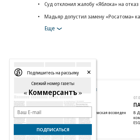
Суд отклонил жалобу «Яблока» на отказ
Мадьяр допустил замену «Росатома» ка
Еще
Подпишитесь на рассылку
Свежий номер газеты
Новости компаний
Все
Коммерсантъ
07.08.2026
07.
STONE
П
Бизнес-центр STONE Римская возведен
В Д
в полную высоту
ком
ESG
ПОДПИСАТЬСЯ