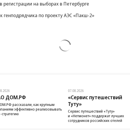
 в регистрации на выборах в Петербурге
к генподрядчика по проекту АЭС «Пакш-2»
08.2026
07.08.2026
АО ДОМ.РФ
«Сервис путешествий
Туту»
ОМ.РФ рассказали, как крупным
паниям эффективно реализовывать
Сервис путешествий «Туту»
-стратегию
и «Нетмонет» поддержат лучших
сотрудников российских отелей