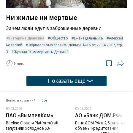
Ни жилые ни мертвые
Зачем люди едут в заброшенные деревни
Екатерина Дранкина
Общество
Еженедельный Ъ
Алексей
Боярский
Журнал "Коммерсантъ Деньги" №16 от 29.04.2017, стр.
3
Журнал "Коммерсантъ Деньги"
9 мин.
Показать еще
Новости компаний
Все
05.08.2026
05.08.2026
ПАО «ВымпелКом»
АО «Банк ДОМ.РФ»
Beeline Cloud и PlatformCraft
Банк ДОМ.РФ в 2,5 раза нараст
запустили холодное S3-
объемы кредитования