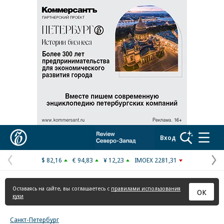
Реклама в «Ъ» www.kommersant.ru/ad
Коммерсантъ
Вход
$ 82,16
€ 94,83
¥ 12,23
IMOEX 2281,31
Предыдущая
С
страница
с
Оставаясь на сайте, вы соглашаетесь с
правилами использования
ОК
куки
Санкт-Петербург