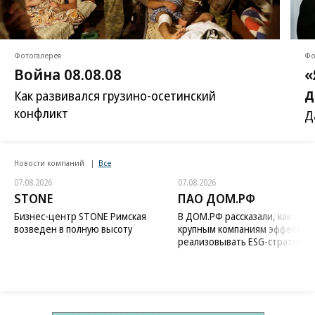
Фотогалерея
Фо
Война 08.08.08
«
д
Как развивался грузино-осетинский
конфликт
Д
Новости компаний
Все
07.08.2026
07.08.2026
STONE
ПАО ДОМ.РФ
Бизнес-центр STONE Римская
В ДОМ.РФ рассказали, как
возведен в полную высоту
крупным компаниям эффектив
реализовывать ESG-стратегию