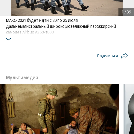
1
/
39
МАКС-2021 будет идти с 20 по 25 июля
Дальнемагистральный широкофюзеляжный пассажирский
самолет Airbus A350-1000
Фото: Коммерсантъ / Иван Водопьянов
/
купить фото
Поделиться
Мультимедиа