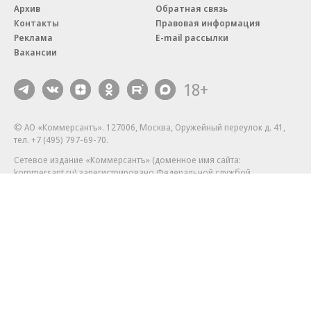
Архив
Обратная связь
Контакты
Правовая информация
Реклама
E-mail рассылки
Вакансии
18+
© АО «Коммерсантъ». 127006, Москва, Оружейный переулок д. 41,
тел. +7 (495) 797-69-70.
Сетевое издание «Коммерсантъ» (доменное имя сайта:
kommersant.ru) зарегистрировано Федеральной службой
по надзору в сфере связи, информационных технологий и массовых
коммуникаций (Роскомнадзор), регистрационный номер и дата
принятия решения о регистрации: серия
Эл № ФС77-76922
от 11 октября 2019 г.
Партнерские проекты/материалы, новости компаний, материалы
с пометкой «Промо» и «Официальное сообщение» опубликованы
на коммерческой основе.
На kommersant.ru применяются рекомендательные технологии.
Подробнее