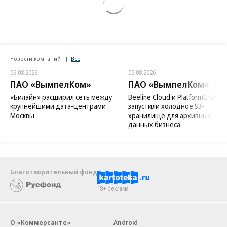
Новости компаний
Все
06.08.2026
05.08.2026
ПАО «ВымпелКом»
ПАО «ВымпелКом»
«Билайн» расширил сеть между
Beeline Cloud и PlatformCraft
крупнейшими дата-центрами
запустили холодное S3-
Москвы
хранилище для архивных
данных бизнеса
Благотворительный фонд
18+ реклама
О «Коммерсанте»
Android