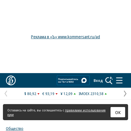
Реклама в «Ъ» www.kommersant.ru/ad
Коммерсантъ
Вход
$ 80,92
€ 93,19
¥ 12,09
IMOEX 2310,58
Предыдущая
С
страница
с
Оставаясь на сайте, вы соглашаетесь с
правилами использования
ОК
куки
Общество