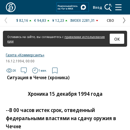
Коммерсантъ
Вход
$ 82,16
€ 94,83
¥ 12,23
IMOEX 2281,31
СВО
Предыдущая
С
страница
с
Оставаясь на сайте, вы соглашаетесь с
правилами использования
ОК
куки
Газета «Коммерсантъ»
16.12.1994, 00:00
2K
1 мин.
Ситуация в Чечне (хроника)
Хроника 15 декабря 1994 года
--В 00 часов истек срок, отведенный
федеральными властями на сдачу оружия в
Чечне