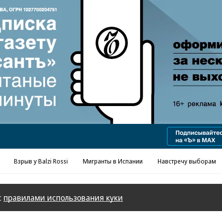
Реклама в «Ъ» www.kommersant.ru/ad
Взрыв у Balzi Rossi
Мигранты в Испании
Навстречу выборам
с
правилами использования куки