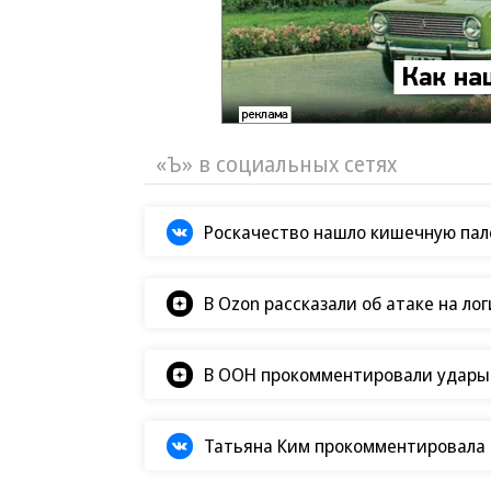
«Ъ» в социальных сетях
Роскачество нашло кишечную пало
В Ozon рассказали об атаке на ло
В ООН прокомментировали удары В
Татьяна Ким прокомментировала а