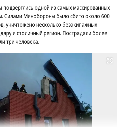
ны подверглись одной из самых массированных
ы. Силами Минобороны было сбито около 600
в, уничтожено несколько безэкипажных
удару и столичный регион. Пострадали более
ли три человека.
Развернуть на весь экран
По
уд
Б
Фо
Te
ка
Ан
Во