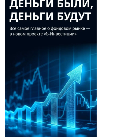
следствия
ара
ПЛА
то:
legram-
нал
дрея
робьева