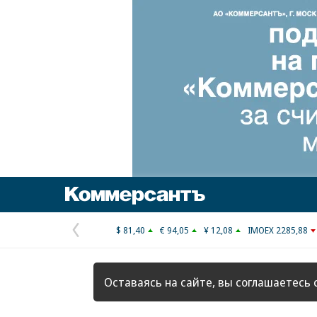
Коммерсантъ
$ 81,40
€ 94,05
¥ 12,08
IMOEX 2285,88
Предыдущая
страница
Оставаясь на сайте, вы соглашаетесь 