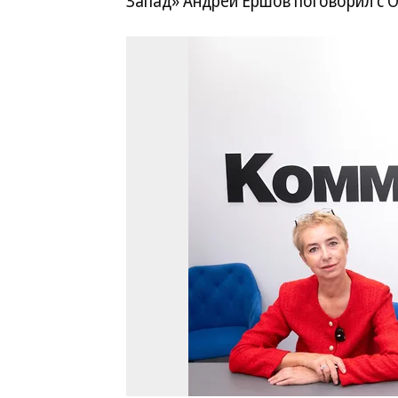
Запад» Андрей Ершов поговорил с 