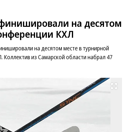
финишировали на десятом
конференции КХЛ
инишировали на десятом месте в турнирной
. Коллектив из Самарской области набрал 47
Развернуть на весь экран
Фо
Ар
Шу
Ко