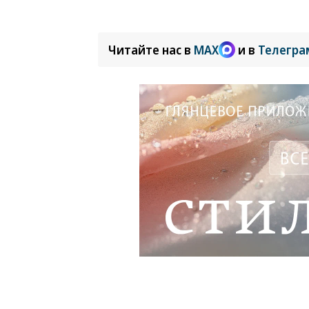
Читайте нас в
MAX
и в
Телегра