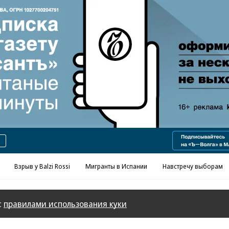
Реклама в «Ъ» www.kommersant.ru/ad
Взрыв у Balzi Rossi
Мигранты в Испании
Навстречу выборам
с
правилами использования куки