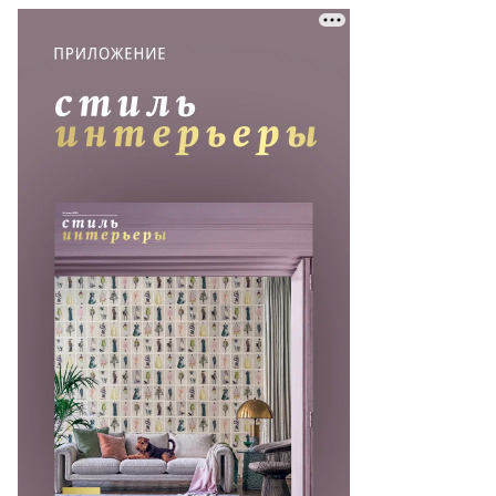
то:
темий
матов,
ммерсантъ