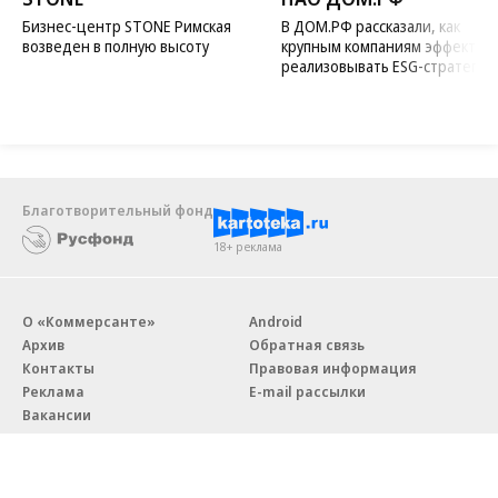
Бизнес-центр STONE Римская
В ДОМ.РФ рассказали, как
возведен в полную высоту
крупным компаниям эффектив
реализовывать ESG-стратегию
Благотворительный фонд
18+ реклама
О «Коммерсанте»
Android
Архив
Обратная связь
Контакты
Правовая информация
Реклама
E-mail рассылки
Вакансии
18+