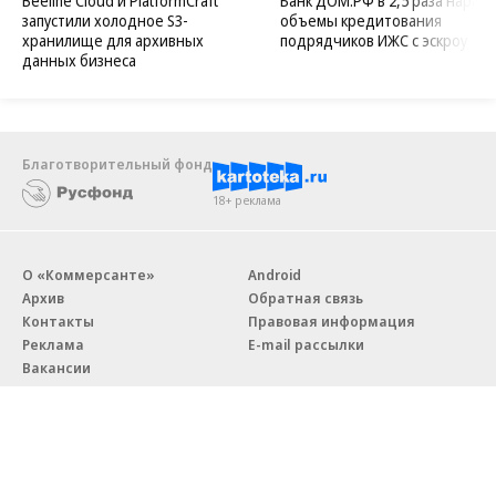
Beeline Cloud и PlatformCraft
Банк ДОМ.РФ в 2,5 раза нараст
запустили холодное S3-
объемы кредитования
хранилище для архивных
подрядчиков ИЖС с эскроу
данных бизнеса
Благотворительный фонд
18+ реклама
О «Коммерсанте»
Android
Архив
Обратная связь
Контакты
Правовая информация
Реклама
E-mail рассылки
Вакансии
18+
© АО «Коммерсантъ». 127006, Москва, Оружейный переулок д. 41,