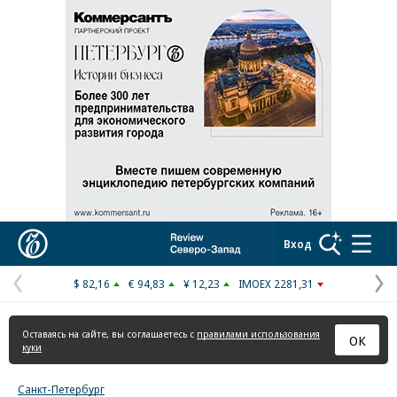
Реклама в «Ъ» www.kommersant.ru/ad
Коммерсантъ
Вход
$ 82,16
€ 94,83
¥ 12,23
IMOEX 2281,31
Предыдущая
С
страница
с
Оставаясь на сайте, вы соглашаетесь с
правилами использования
ОК
куки
Санкт-Петербург