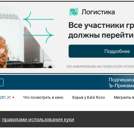
Реклама в «Ъ» www.kommersant.ru/ad
281,31
Что посмотреть в кино
Взрыв у Balzi Rossi
Мигранты в
с
правилами использования куки