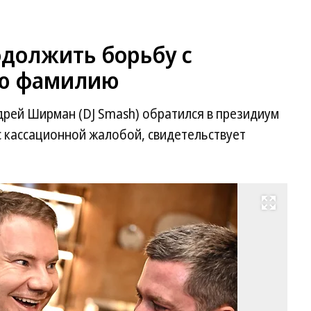
одолжить борьбу с
ою фамилию
дрей Ширман (DJ Smash) обратился в президиум
с кассационной жалобой, свидетельствует
Развернуть на весь экран
Фо
Ал
Ми
Ко