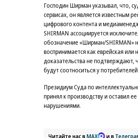
Господин Ширман указывал, что, су
сервисах, он является известным р
цифрового контента и медиаменед
SHIRMAN ассоциируется исключитель
обозначение «Ширман/SHIRMAN» не
воспринимается как еврейская или
доказательства не подтверждают, ч
будут соотноситься у потребителе
Президиум Суда по интеллектуальн
принял к производству и оставил ее
нарушениями.
Читайте нас в
MAX
и в
Телегра