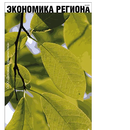
то:
ександр
ридонов,
ммерсантъ