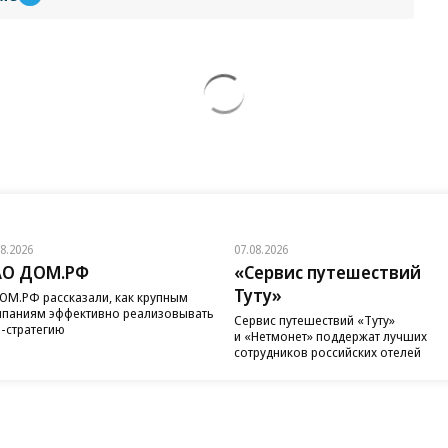
08.2026
07.08.2026
АО ДОМ.РФ
«Сервис путешествий
Туту»
ОМ.РФ рассказали, как крупным
паниям эффективно реализовывать
Сервис путешествий «Туту»
-стратегию
и «Нетмонет» поддержат лучших
сотрудников российских отелей