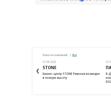
Новости компаний
Все
07.08.2026
07.
STONE
П
Бизнес-центр STONE Римская возведен
В Д
в полную высоту
ком
ESG