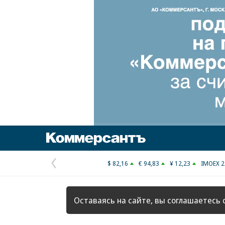
Коммерсантъ
$ 82,16
€ 94,83
¥ 12,23
IMOEX 2
Предыдущая
страница
Оставаясь на сайте, вы соглашаетесь 