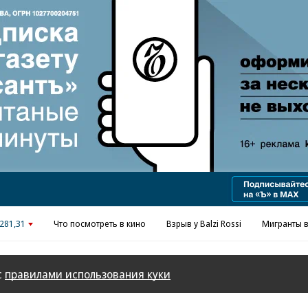
Реклама в «Ъ» www.kommersant.ru/ad
281,31
Что посмотреть в кино
Взрыв у Balzi Rossi
Мигранты в
с
правилами использования куки