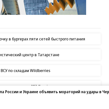
чку в бургерах пяти сетей быстрого питания
гистический центр в Татарстане
СУ по складам Wildberries
таки на склады Wildberries
а России и Украине объявить мораторий на удары в Че