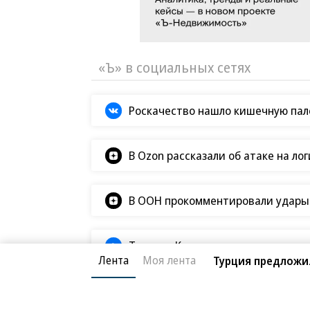
«Ъ» в социальных сетях
Роскачество нашло кишечную пало
В Ozon рассказали об атаке на ло
В ООН прокомментировали удары В
Татьяна Ким прокомментировала а
Лента
Моя лента
Турция предложил