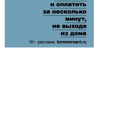
ммерсантъ