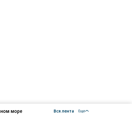
рном море
Вся лента
Еще