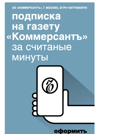
то:
ександр
ридонов,