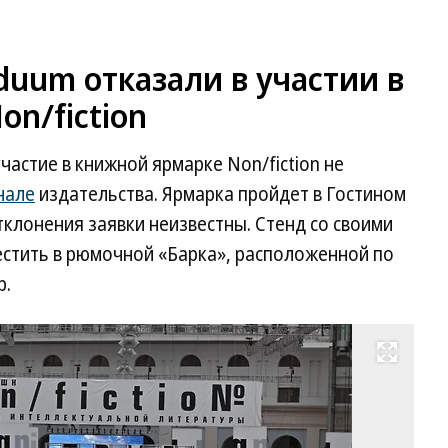
iduum отказали в участии в
n/fiction
участие в книжной ярмарке Non/fiction не
нале
издательства. Ярмарка пройдет в Гостином
тклонения заявки неизвестны. Стенд со своими
естить в рюмочной «Барка», расположенной по
р.
Развернуть на весь экран
Фо
Ал
Ми