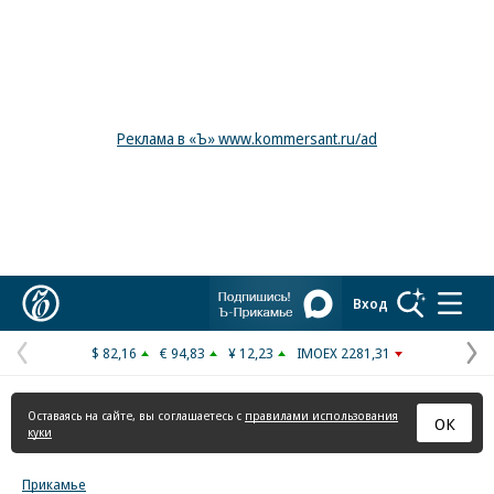
Реклама в «Ъ» www.kommersant.ru/ad
Коммерсантъ
Вход
$ 82,16
€ 94,83
¥ 12,23
IMOEX 2281,31
Предыдущая
С
страница
с
Оставаясь на сайте, вы соглашаетесь с
правилами использования
ОК
куки
Прикамье