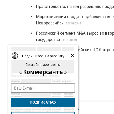
Правительство на год разрешило прода
Морские линии вводят надбавки за во
Новороссийск
ЭКСКЛЮЗИВ
Российский сегмент M&A вырос во втор
государства
ЭКСКЛЮЗИВ
Цены на места в российских ЦОДах рез
Подпишитесь на рассылку
Еще
Свежий номер газеты
Коммерсантъ
ПОДПИСАТЬСЯ
Новости компаний
Все