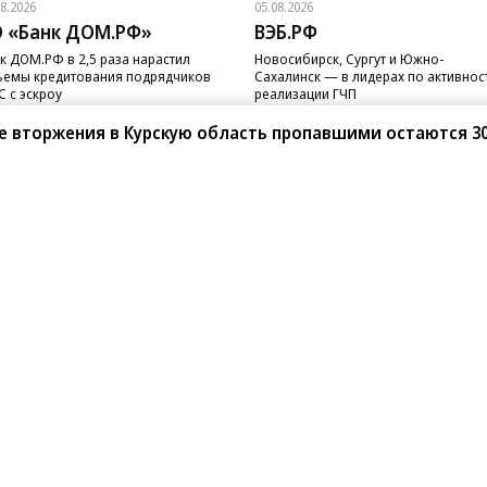
08.2026
05.08.2026
 «Банк ДОМ.РФ»
ВЭБ.РФ
к ДОМ.РФ в 2,5 раза нарастил
Новосибирск, Сургут и Южно-
емы кредитования подрядчиков
Сахалинск — в лидерах по активнос
 с эскроу
реализации ГЧП
е вторжения в Курскую область пропавшими остаются 3
санте»
Реклама
Обратная связь
Вакансии
Правовая информация
Android
E-mail рассылки
реулок д. 41,
тел. +7 (495) 797-69-70.
Партнерские проекты/матери
«Промо» и «Официальное со
а: kommersant.ru) зарегистрировано
нформационных технологий
На kommersant.ru применяют
ционный номер и дата принятия
1 октября 2019 г.