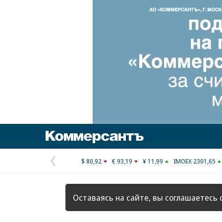
Коммерсантъ
$ 80,92
€ 93,19
¥ 11,99
IMOEX 2301,65
Предыдущая
страница
Оставаясь на сайте, вы соглашаетесь 