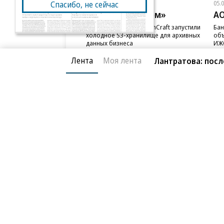
05.08.2026
05.
Спасибо, не сейчас
ПАО «ВымпелКом»
АО
Beeline Cloud и PlatformCraft запустили
Бан
холодное S3-хранилище для архивных
объ
данных бизнеса
ИЖС
Лента
Моя лента
Лантратова: посл
Благотворительный фонд
О «Коммер
Архив
Контакты
18+ реклама
© АО «Коммерсантъ». 127006, Москва, Оружейный пе
Сетевое издание «Коммерсантъ» (доменное имя сайт
Федеральной службой по надзору в сфере связи, и
и массовых коммуникаций (Роскомнадзор), регистра
решения о регистрации: серия
Эл № ФС77-76922
от 1