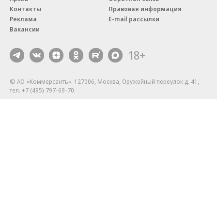
Контакты
Правовая информация
Реклама
E-mail рассылки
Вакансии
18+
© АО «Коммерсантъ». 127006, Москва, Оружейный переулок д. 41,
тел. +7 (495) 797-69-70.
Сетевое издание «Коммерсантъ» (доменное имя сайта:
kommersant.ru) зарегистрировано Федеральной службой
по надзору в сфере связи, информационных технологий и массовых
коммуникаций (Роскомнадзор), регистрационный номер и дата
принятия решения о регистрации: серия
Эл № ФС77-76922
от 11 октября 2019 г.
Партнерские проекты/материалы, новости компаний, материалы
с пометкой «Промо» и «Официальное сообщение» опубликованы
на коммерческой основе.
На kommersant.ru применяются рекомендательные технологии.
Подробнее