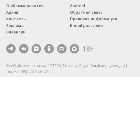
О «Коммерсанте»
Android
Архив
Обратная связь
Контакты
Правовая информация
Реклама
E-mail рассылки
Вакансии
18+
© АО «Коммерсантъ». 127006, Москва, Оружейный переулок д. 41,
тел. +7 (495) 797-69-70.
Сетевое издание «Коммерсантъ» (доменное имя сайта:
kommersant.ru) зарегистрировано Федеральной службой
по надзору в сфере связи, информационных технологий и массовых
коммуникаций (Роскомнадзор), регистрационный номер и дата
принятия решения о регистрации: серия
Эл № ФС77-76922
от 11 октября 2019 г.
Партнерские проекты/материалы, новости компаний, материалы
с пометкой «Промо» и «Официальное сообщение» опубликованы
на коммерческой основе.
На kommersant.ru применяются рекомендательные технологии.