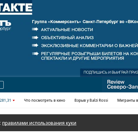
Реклама в «Ъ» www.kommersant.ru/ad
281,31
Что посмотреть в кино
Взрыв у Balzi Rossi
Мигранты в
с
правилами использования куки