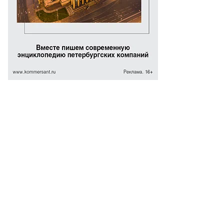
эт
рис
ыжий
то:
risryzhy.com