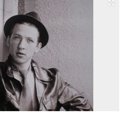
Развернуть на весь экран
По
Бо
Р
Фо
bo