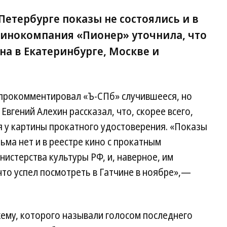
етербурге показы не состоялись и в
 Кинокомпания «Пионер» уточнила, что
а в Екатеринбурге, Москве и
 прокомментировал «Ъ-СПб» случившееся, но
Евгений Алехин рассказал, что, скорее всего,
я у картины прокатного удостоверения. «Показы
ьма нет и в реестре кино с прокатным
истерства культуры РФ, и, наверное, им
что успел посмотреть в Гатчине в ноябре»,—
ему, которого называли голосом последнего