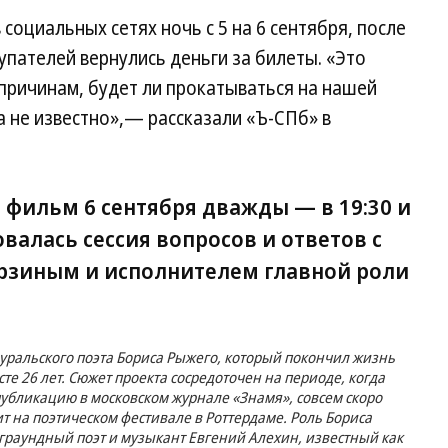
социальных сетях ночь с 5 на 6 сентября, после
купателей вернулись деньги за билеты. «Это
причинам, будет ли прокатываться на нашей
 не известно»,— рассказали «Ъ-СПб» в
 фильм 6 сентября дважды — в 19:30 и
овалась сессия вопросов и ответов с
рзиным и исполнителем главной роли
уральского поэта Бориса Рыжего, который покончил жизнь
те 26 лет. Сюжет проекта сосредоточен на периоде, когда
убликацию в московском журнале «Знамя», совсем скоро
т на поэтическом фестивале в Роттердаме. Роль Бориса
граундный поэт и музыкант Евгений Алехин, известный как