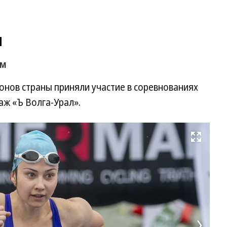
н
км
ионов страны приняли участие в соревнованиях
аж «Ъ Волга-Урал».
Развернуть на весь экран