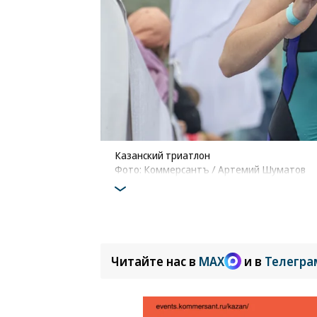
Казанский триатлон
Фото: Коммерсантъ / Артемий Шуматов
Читайте нас в
MAX
и в
Телегра