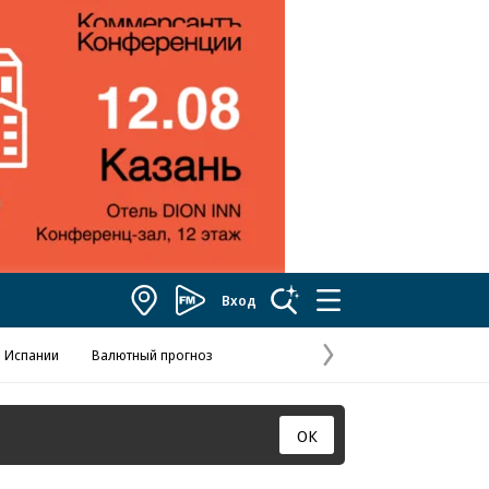
Вход
Коммерсантъ
FM
 Испании
Валютный прогноз
Навстречу выбора
Отношения С
Эксклюзивы
Следующая
страница
ОК