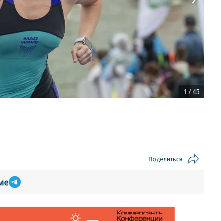
1
/
45
Поделиться
ме