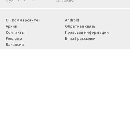
18+ реклама
О «Коммерсанте»
Android
Архив
Обратная связь
Контакты
Правовая информация
Реклама
E-mail рассылки
Вакансии
18+
© АО «Коммерсантъ». 127006, Москва, Оружейный переулок д. 41,
тел. +7 (495) 797-69-70.
Сетевое издание «Коммерсантъ» (доменное имя сайта:
kommersant.ru) зарегистрировано Федеральной службой
по надзору в сфере связи, информационных технологий и массовых
коммуникаций (Роскомнадзор), регистрационный номер и дата
принятия решения о регистрации: серия
Эл № ФС77-76922
от 11 октября 2019 г.
Партнерские проекты/материалы, новости компаний, материалы
с пометкой «Промо» и «Официальное сообщение» опубликованы