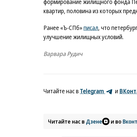
формирование жилищного фонда Пет
квартир, половина из которых пред
Ранее «Ъ-СПб»
писал
, что петербур
улучшение жилищных условий.
Варвара Рудич
Читайте нас в
Telegram
и
ВКонт
Читайте нас в
Дзене
и во
Вкон