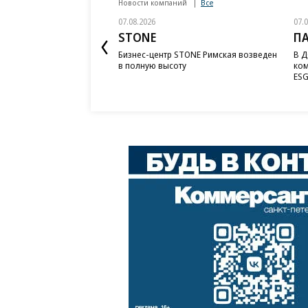
Новости компаний
Все
07.08.2026
07.
STONE
П
Бизнес-центр STONE Римская возведен
В Д
в полную высоту
ком
ESG