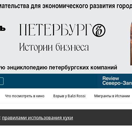
Реклама в «Ъ» www.kommersant.ru/ad
Что посмотреть в кино
Взрыв у Balzi Rossi
Мигранты в Испании
с
правилами использования куки