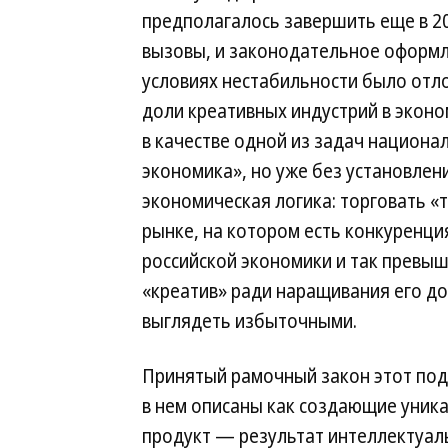
предполагалось завершить еще в 20
вызовы, и законодательное оформл
условиях нестабильности было отло
доли креативных индустрий в экон
в качестве одной из задач национа
экономика», но уже без установлен
экономическая логика: торговать 
рынке, на котором есть конкуренция
российской экономики и так превыш
«креатив» ради наращивания его до
выглядеть избыточными.
Принятый рамочный закон этот подх
в нем описаны как создающие уник
продукт — результат интеллектуал