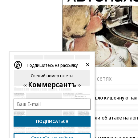
Подпишитесь на рассылку
Свежий номер газеты
«Ъ» в социальных сетях
Коммерсантъ
Роскачество нашло кишечную пало
В Ozon рассказали об атаке на ло
ПОДПИСАТЬСЯ
В ООН прокомментировали удары В