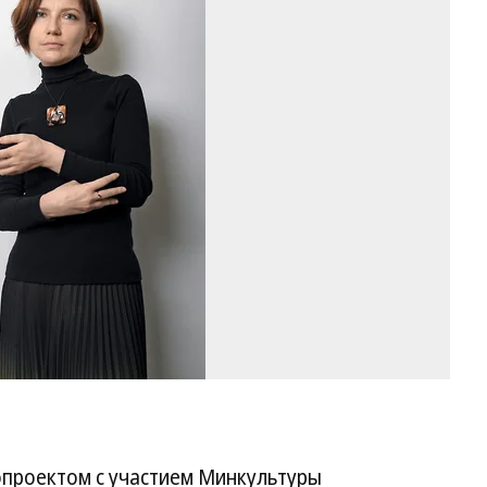
Ве
Пе
Фо
Гл
Ще
Ко
опроектом с участием Минкультуры