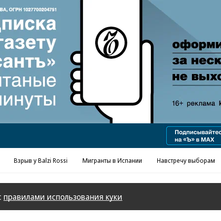
Реклама в «Ъ» www.kommersant.ru/ad
Взрыв у Balzi Rossi
Мигранты в Испании
Навстречу выборам
с
правилами использования куки