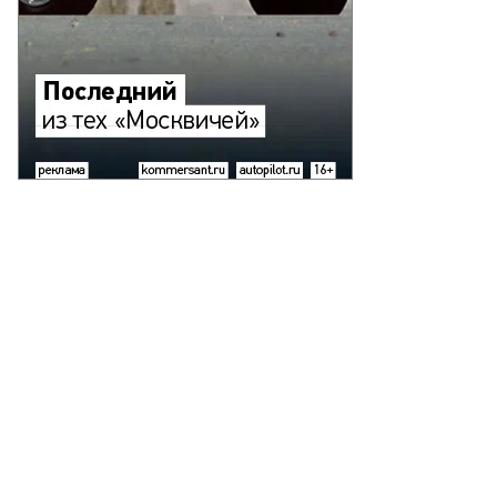
нера
трова
то:
еб
лкунов,
ммерсантъ