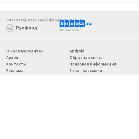
Благотворительный фонд
18+ реклама
О «Коммерсанте»
Android
Архив
Обратная связь
Контакты
Правовая информация
Реклама
E-mail рассылки
Вакансии
18+
© АО «Коммерсантъ». 127006, Москва, Оружейный переулок д. 41,
тел. +7 (495) 797-69-70.
Сетевое издание «Коммерсантъ» (доменное имя сайта:
kommersant.ru) зарегистрировано Федеральной службой
по надзору в сфере связи, информационных технологий и массовых